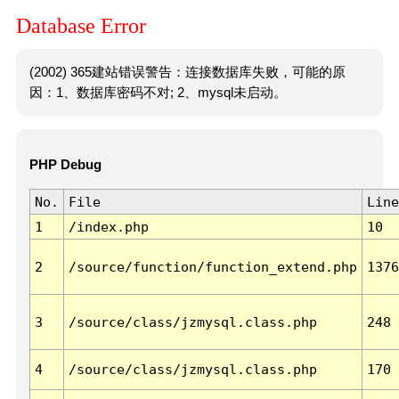
Database Error
(2002) 365建站错误警告：连接数据库失败，可能的原
因：1、数据库密码不对; 2、mysql未启动。
PHP Debug
No.
File
Line
1
/index.php
10
2
/source/function/function_extend.php
1376
3
/source/class/jzmysql.class.php
248
4
/source/class/jzmysql.class.php
170