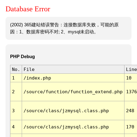
Database Error
(2002) 365建站错误警告：连接数据库失败，可能的原
因：1、数据库密码不对; 2、mysql未启动。
PHP Debug
No.
File
Line
1
/index.php
10
2
/source/function/function_extend.php
1376
3
/source/class/jzmysql.class.php
248
4
/source/class/jzmysql.class.php
170